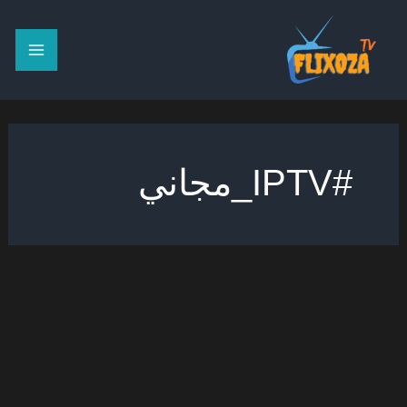
خطي
لى
لمحتوى
#IPTV_مجاني
IPTV
الدوري