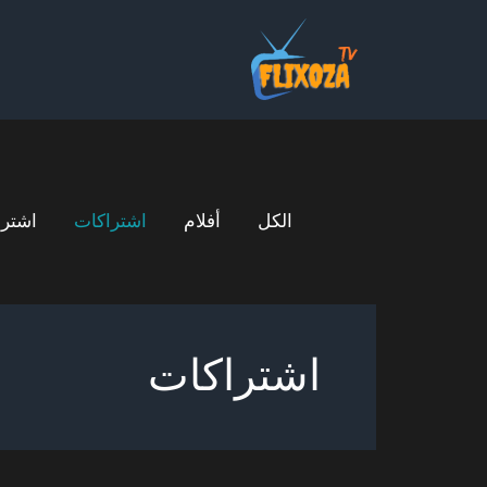
خطي
Filter
لى
posts
لمحتوى
by
category
الكل
أفلام
اشتراكات
اشتراكا
اشتراكات