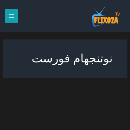
خطي
لى
لمحتوى
نوتنجهام فورست
احصاءات
ليفربول