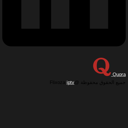
محفوظة @Flixoza
iptv