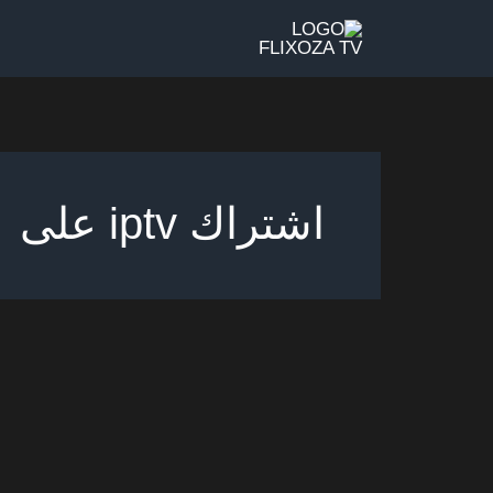
خطي
لى
لمحتوى
اشتراك iptv على شبكات النت الكويت