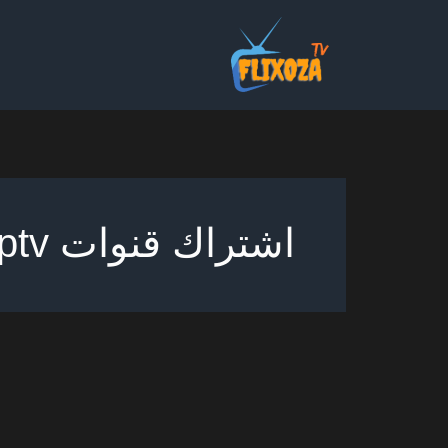
خطي
لى
لمحتوى
اشتراك قنوات iptv الكويت