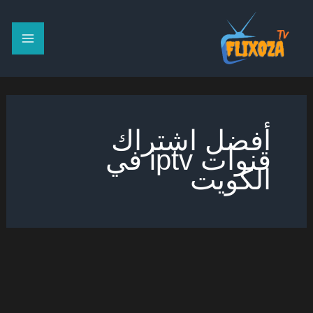
خطي
لى
لمحتوى
أفضل اشتراك
قنوات iptv في
الكويت