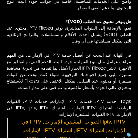
واضح على الخدمات المنافسة، خاصة في جوانب جودة البث، تنوع
المحتوى، والدعم الفني المتوفر.
هل يتوفر محتوى عند الطلب (VOD)؟
نعم، بالإضافة إلى القنوات المباشرة، يوفر IPTV Flixoza محتوى عند
الطلب (VOD) يشمل أحدث الأفلام والمسلسلات والبرامج الوثائقية
التي يمكنك مشاهدتها في أي وقت.
في النهاية عند البحث عن أفضل خدمة IPTV في الإمارات، من المهم
مراعاة عوامل مثل تنوع القنوات، جودة البث، الدعم الفني، والتوافق مع
الأجهزة. تعتبر IPTV Flixoza الخيار الأمثل لما تقدمه من تجربة مشاهدة
متميزة تلبي جميع احتياجاتك الترفيهية. سواء كنت تبحث عن قنوات
مشفرة أو محتوى عند الطلب، يمكنك الاعتماد على Flixoza للاستمتاع
بمحتوى عالي الجودة بأسعار تنافسية ودعم فني على مدار الساعة.
Tags:
خدمة IPTV
,
خدمات IPTV الإمارات
,
خدمات IPTV
,
القنوات
الرياضية
,
اشتراك IPTV الإمارات
,
اشتراك IPTV
,
Iptv
,
IPTV في
الإمارات
,
IPTV القنوات المشفرة الإمارات
IPTV القنوات المشفرة الإمارات
,
Iptv
,
IPTV في
الإمارات
,
اشتراك IPTV
,
اشتراك IPTV الإمارات
,