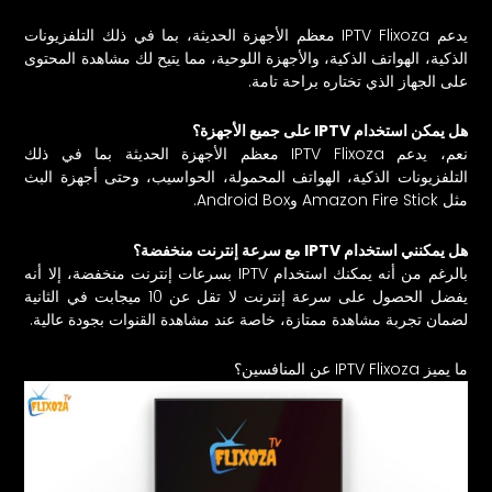
يدعم IPTV Flixoza معظم الأجهزة الحديثة، بما في ذلك التلفزيونات
الذكية، الهواتف الذكية، والأجهزة اللوحية، مما يتيح لك مشاهدة المحتوى
على الجهاز الذي تختاره براحة تامة.
هل يمكن استخدام IPTV على جميع الأجهزة؟
نعم، يدعم IPTV Flixoza معظم الأجهزة الحديثة بما في ذلك
التلفزيونات الذكية، الهواتف المحمولة، الحواسيب، وحتى أجهزة البث
مثل Amazon Fire Stick وAndroid Box.
هل يمكنني استخدام IPTV مع سرعة إنترنت منخفضة؟
بالرغم من أنه يمكنك استخدام IPTV بسرعات إنترنت منخفضة، إلا أنه
يفضل الحصول على سرعة إنترنت لا تقل عن 10 ميجابت في الثانية
لضمان تجربة مشاهدة ممتازة، خاصة عند مشاهدة القنوات بجودة عالية.
ما يميز IPTV Flixoza عن المنافسين؟