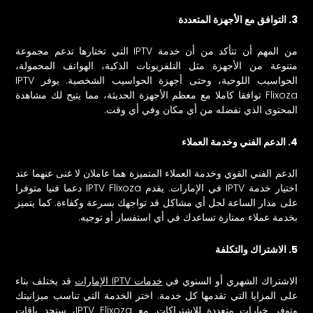
3. التوافق مع الأجهزة المتعددة
من المهم أن تتأكد من أن خدمة IPTV التي تختارها تدعم مجموعة
متنوعة من الأجهزة مثل التلفزيونات الذكية، الهواتف المحمولة،
الحواسيب اللوحية، وحتى أجهزة الحواسيب الشخصية. يوفر IPTV
Flixoza توافقا كاملا مع معظم الأجهزة الحديثة، مما يتيح لك مشاهدة
المحتوى الذي تفضله من أي مكان وفي أي وقت.
4. الدعم الفني وخدمة العملاء
الدعم الفني القوي وخدمة العملاء المتميزة هما عاملان لا غنى عنهما عند
اختيار خدمة IPTV في الإمارات. يقدم IPTV Flixoza دعما فنيا متوفرا
على مدار الساعة لحل أي مشاكل قد تواجهك بسرعة وكفاءة. كما يتميز
بخدمة عملاء ممتازة تساعدك في أي استفسار أو توجيه.
5. الاشتراك والتكلفة
الاشتراك الشهري أو السنوي في
خدمات IPTV الإمارات
قد يختلف بناء
على المزايا التي تقدمها كل خدمة. اختر الخدمة التي تناسب ميزانيتك
وتوفر خيارات متعددة للاشتراكات. مع IPTV Flixoza، ستجد باقات