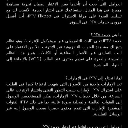
العوامل التي يجب أن تأخذها بعين الاعتبار لضمان تجربة مشاهدة
مميزة. في هذا المقال، سنساعدك على اختيار الخدمة الأنسب لك مع
تسليط الضوء على مزايا الاشتراك في
IPTV
Flixoza، أحد أفضل
مزودي خدمات
IPTV
في السوق.
ما هي
خدمة IPTV
؟
خدمة IPTV تعني “
البث التلفزيوني عبر بروتوكول الإنترنت
“، وهو نظام
يتيح لك مشاهدة القنوات التلفزيونية عبر الإنترنت بدلا من الاعتماد على
البث التقليدي عبر الأقمار الصناعية أو الكابلات. يتميز هذا النظام
بالمرونة والقدرة على تقديم محتوى عند الطلب (VOD) بالإضافة إلى
القنوات المباشرة.
لماذا تحتاج إلى IPTV في
الإمارات
؟
تعد الإمارات واحدة من الأسواق التي شهدت ارتفاعا كبيرا في الطلب
على
اشتراك IPTV
الإمارات بسبب التطور التقني وانتشار الإنترنت عالي
السرعة. من خلال
خدمات IPTV الإمارات
، يمكن للمستخدمين الوصول
إلى القنوات العالمية والمحلية بجودة عالية، بما في ذلك
IPTV القنوات
المشفرة الإمارات
التي تقدم محتوى حصريا يصعب الوصول إليه عبر
الوسائل التقليدية.
العوامل التي يجب مراعاتها عند اختيار خدمة IPTV