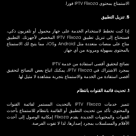
الاستمتاع بمحتوى IPTV Flixoza فورا.
5. تنزيل التطبيق
إذا كنت تخطط لاستخدام الخدمة على جهاز محمول أو تلفزيون ذكي،
فستحتاج إلى تنزيل تطبيق IPTV Flixoza المخصص لأجهزتك. التطبيق
متاح على منصات متعددة مثل Android وiOS، مما يتيح لك الاستمتاع
بالمحتوى بسهولة ومرونة من أي جهاز.
نصائح لتحقيق أقصى استفادة من خدمة IPTV
بمجرد الاشتراك في IPTV Flixoza، يمكنك اتباع بعض النصائح لتحقيق
أقصى استفادة من الخدمة والاستمتاع بتجربة مشاهدة لا مثيل لها.
1. تحديث قائمة القنوات بانتظام
تتميز خدمات IPTV Flixoza بالتحديث المستمر لقائمة القنوات
والمحتوى. تأكد من تحديث التطبيق أو القائمة بانتظام للاستمتاع بأحدث
القنوات والمحتويات الجديدة. يقدم Flixoza إمكانية الوصول إلى أحدث
الأفلام والمسلسلات بمجرد إصدارها، لذا لا تفوت الفرصة.