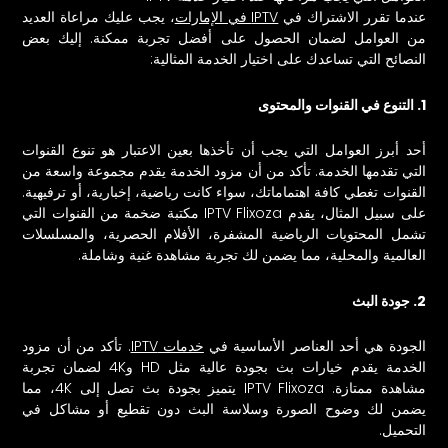
عندما تقرر الاشتراك في
IPTV في الإمارات
، يجب عليك مراعاة العديد
من العوامل لضمان الحصول على أفضل تجربة ممكنة. إليك بعض
النصائح التي تساعدك على اختيار الخدمة المثالية:
1. التنوع في القنوات والمحتوى
أحد أبرز العوامل التي يجب أن تأخذها بعين الاعتبار هو تنوع القنوات
التي تقدمها الخدمة. تأكد من أن مزود الخدمة يقدم مجموعة واسعة من
القنوات تغطي كافة اهتماماتك، سواء كانت رياضية، إخبارية، أو ترفيهية.
على سبيل المثال، يقدم IPTV Flixoza مكتبة ضخمة من القنوات التي
تشمل المحتويات الرياضية المشفرة، الأفلام الحصرية، والمسلسلات
العالمية والمحلية، مما يضمن لك تجربة مشاهدة غنية وشاملة.
2. جودة البث
الجودة هي أحد العناصر الأساسية في
خدمات IPTV
. تأكد من أن مزود
الخدمة يقدم خيارات بث بجودة عالية مثل HD و4K لضمان تجربة
مشاهدة ممتازة. IPTV Flixoza يتميز بجودة بث تصل إلى 4K، مما
يضمن لك وضوح الصورة وسلاسة البث دون تقطيع أو مشاكل في
التحميل.