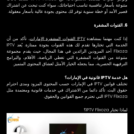
متنوعة بأسعار تنافسية تناسب احتياجاتك، سواء كنت تبحث عن اشتراك
قصير الأمد أو خطة سنوية توفر لك محتوى بجودة عالية بأسعار معقولة.
6. القنوات المشفرة
إذا كنت مهتما بمشاهدة
IPTV القنوات المشفرة الإمارات
، تأكد من أن
الخدمة التي تختارها تقدم لك هذه القنوات بجودة ممتازة. يُعد IPTV
Flixoza أحد المزودين الرائدين في هذا المجال، حيث يقدم مجموعة
متنوعة من القنوات المشفرة التي تغطي الرياضة، الأفلام، والبرامج
الترفيهية الحصرية، مما يجعله الخيار الأمثل لعشاق المحتوى المتميز.
هل خدمة IPTV قانونية في الإمارات؟
تختلف قوانين IPTV في الإمارات حسب المحتوى المزود ومدى احترام
حقوق البث. تأكد دائما من الاشتراك في خدمات قانونية ومعتمدة مثل
IPTV Flixoza التي تحترم جميع القوانين والحقوق.
لماذا تختار IPTV Flixoza؟