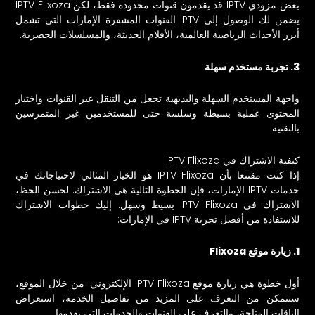
بعض مزودي IPTV قد يقدمون قنوات محدودة فقط، لكن IPTV Flixoza
يضمن لك الوصول إلى IPTV القنوات المشفرة الإمارات التي تشمل
أبرز الأحداث الرياضية العالمية، الأفلام الحديثة، والمسلسلات الحصرية.
3. تجربة مستخدم سهلة
واجهة المستخدم السهلة والبديهية تجعل من التنقل عبر القنوات واختيار
المحتوى عملية بسيطة وسلسة حتى للمستخدمين غير المتمرسين
بالتقنية.
كيفية الاشتراك في IPTV Flixoza
إذا كنت مقتنعا بأن IPTV Flixoza هو الخيار المثالي لاحتياجاتك في
خدمات IPTV الإمارات، فإن الخطوة التالية هي الاشتراك. لحسن الحظ،
الاشتراك في IPTV Flixoza بسيط وسهل. إليك خطوات الاشتراك
للاستفادة من أفضل تجربة IPTV في الإمارات:
1. زيارة موقع Flixoza
أول خطوة هي زيارة موقع IPTV Flixoza الإلكتروني. من خلال الموقع،
ستتمكن من التعرف على المزيد من تفاصيل الخدمة، استعراض
الباقات المتاحة، والتعرف على القنوات والخدمات التي يقدمها.