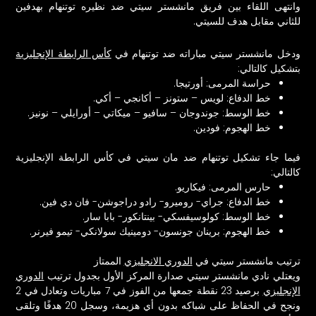
وانتهى اللقاء بين فريق مانشستر سيتي ضد نظيره توتنهام بهدفين
للثاني مقابل هدف للسيتي.
ودخل مانشستر سيتي مباراته ضد توتنهام في
كأس الرابطة الإنجليزية
بتشكيل كالتالي:
حراسة المرمى: أورتيجا.
خط الدفاع: لويس – ستونز – أكانجي – أكي.
خط الوسط: جوندوجان – سافيو – ميكاتي – أورايلي – نونيز.
خط الهجوم: فودين.
فيما جاء تشكيل توتنهام ضد مان سيتي في كأس الرابطة الإنجليزية
كالتالي:
حارس المرمى: فيكاريو.
خط الدفاع: جراي- روميرو- رادو دراجوشن- فان دي فين.
خط الوسط: كولوسيفسكي- بينتانكور- بابا سار.
خط الهجوم: برينان جونسون- دومينيك سولانكي- تيمو فيرنر.
ترتيب مانشستر سيتي في
الدوري الانجليزي
الممتاز
ويعتلي نادي مانشستر سيتي صدارة المركز الأول بجدول ترتيب
الدوري
الإنجليزي
برصيد 23 نقطة جمعها من الفوز في 7 مباريات وتعادل في 2
ونجح في الحفاظ على شباكه بدون أي هزيمة، وسجل 20 هدفًا وتلقى