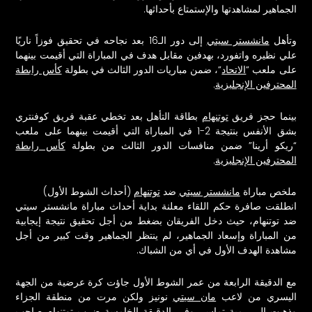
الجماهير لمشاهدتها والإستمتاع بأحداثها.
وتأهل
مانشستر سيتي
إلى دور الـ16 بعد نجاحه في تحقيق فوزاً ناريًا
علي نظيره واتفورد، بهدفين مقابل هدف في المباراة التي أقيمت بينهما
على ملعب “
الاتحاد
“، ضمن مباريات الدور الثالث في بطولة
كأس رابطة
المحترفين الإنجليزية
.
بينما حجز فريق
توتنهام
بطاقة التأهل بعد تخطي عقبة فريق كوفنتري
بشق الأنفس بنتيجة 2-1 في المباراة التي أقيمت بينهما على ملعب
“ريكو أرينا” ضمن منافسات الدور الثالث من بطولة
كأس رابطة
المحترفين الإنجليزية
.
ملخص مباراة
مانشستر سيتي
ضد
توتنهام
(أحداث الشوط الأول)
انطلقت صافرة حكم اللقاء معلنة بداية أحداث مباراة مانشستر سيتي
ضد توتنهام، حيث دخل الفريقان بضغط من أجل تحقيق نتيجة إيجابية
من المباراة وإسعاد الجماهير، لم ينتظر الجماهير وقت كبير من أجل
مشاهدة الهدف الأول في أي من الشباك.
مع الدقيقة الرابعة من عمر الشوط الأول جاؤت كرة عرضية من الجهة
اليسري من لاعب
مان سيتي
نونيز ولكن مرت من منطقة الجزاء
وذهبت إلى رمية تماس، وفي الدقيقة الخامسة ضرب توتنهام صاحب