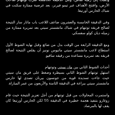
الأرض، وافتتح الأهداف عبر تيمو فيرنر، بعد عرضية ممتازة سكنت في
شباك الحارس أورتيغا.
وفي الدقيقة الخامسة والعشرون ضاعف اللاعب باب ماتار سار النتيجة
لصالح فريقه توتنهام في شباك مانشستر سيتي بعد تمريرة ممتازة من
زميله ديان كولو سفسكي.
ومع الدقيقة الرابعة من الوقت بدل من ضائع وقبل نهاية الشوط الأول
استطاع لاعب مانشستر سيتي ماتيوس نونيز أن يقلص النتيجة لصالح
فريقه بعد تمريرة مساعدة من رفيقه سافيو.
أحداث الشوط الثاني بين
مان سيتي
وتوتنهام
استهل توتنهام الشوط الثاني بسيطرة وضغط على فريق
مان سيتي
حيث جاءت تسديدة قوية من جونسون بيرنان تصدى لها حارس
مانشستر سيتي ببراعة في الدقيقة الثامنة والأربعون من عمر المباراة.
واستمرت المحاولات من قبل توتنهام من أجل تعزيز النتيجة حيث قام
زوغارو بتنفيذ هجمة خطيرة في الدقيقة 55 لكن الحارس أورتيغا كان
يقف لها بالمرصاد.