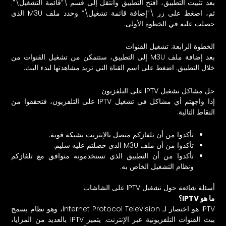
بعد تثبيت التطبيق، افتح التطبيق وانتقل إلى قسم \”قائمة التشغيل\”.
ثم، اضغط على زر \”إضافة قائمة تشغيل\” وحدد ملف M3U الذي
حصلت عليه في الخطوة الأولى.
الخطوة الرابعة: تشغيل القنوات
بعد إضافة ملف M3U إلى التطبيق، ستتمكن من تشغيل القنوات من
خلال التطبيق. اضغط على اسم القناة التي تريد مشاهدتها لبدء البث.
حل مشاكل تشغيل IPTV على التلفزيون
إذا واجهتم أي مشاكل في تشغيل IPTV على التلفزيون، فتحققوا من
النقاط التالية:
تأكدوا من أن تلفازكم متصل بالإنترنت بشبكة قوية.
تأكدوا من أن ملف M3U الذي حصلتم عليه سليم.
تأكدوا من أن التطبيق الذي تستخدمونه متوافق مع تلفازكم
ونظام التشغيل الخاص به.
أسئلة شائعة حول تشغيل IPTV على الشاشات
ما هو IPTV؟
IPTV هو اختصار لـ Internet Protocol Television، وهو نظام يسمح
ببث القنوات التلفزيونية عبر الإنترنت. يتميز IPTV بالعديد من المزايا،