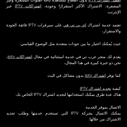
أفضل اشتراك IPTV
بدون انقطاع لمشاهدة كافة القنوات المشفرة وغير
المشفرة، الاشتراك الأكثر استقرارًا وجودة،
اشتراكات IPTV
عبر
الإنترنت.
تعتمد خدمة اشتراك
اي بي تي في
على سيرفرات IPTV فائقة الجودة
والاستقرار،
حيث يُمكنك اختيار ما بين جودات متعددة مثل الوضوح القياسي.
يقدم لك متجر عرب تي في خدمة استثنائية في مجال
اشتراكات iptv
،
نحن ذو خبرة كبيرة في هذا المجال،
كما نوفر
اشتراك iptv
بدون مشاكل في البث.
كيفية
تجديد اشتراك IPTV
هناك عدة طرق يمكنك استخدامها لتجديد اشتراك IPTV الخاص بك:
الاتصال بموفر الخدمة
يمكنك الاتصال بشركة IPTV التي تستخدم خدمتها وطلب تجديد
الاشتراك من خلالها.