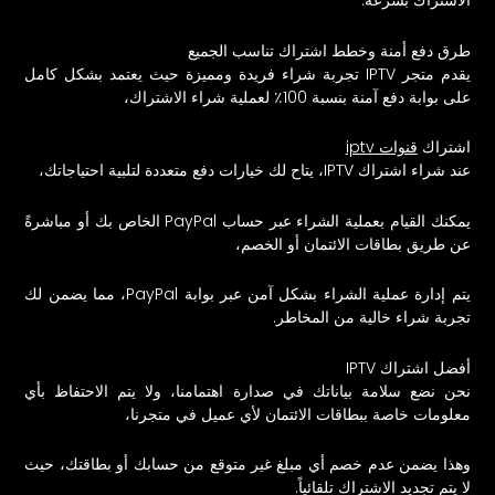
الاشتراك بسرعة.
طرق دفع أمنة وخطط اشتراك تناسب الجميع
يقدم متجر IPTV تجربة شراء فريدة ومميزة حيث يعتمد بشكل كامل
على بوابة دفع آمنة بنسبة 100٪ لعملية شراء الاشتراك،
اشتراك
قنوات iptv
عند شراء اشتراك IPTV، يتاح لك خيارات دفع متعددة لتلبية احتياجاتك،
يمكنك القيام بعملية الشراء عبر حساب PayPal الخاص بك أو مباشرةً
عن طريق بطاقات الائتمان أو الخصم،
يتم إدارة عملية الشراء بشكل آمن عبر بوابة PayPal، مما يضمن لك
تجربة شراء خالية من المخاطر.
أفضل اشتراك IPTV
نحن نضع سلامة بياناتك في صدارة اهتمامنا، ولا يتم الاحتفاظ بأي
معلومات خاصة ببطاقات الائتمان لأي عميل في متجرنا،
وهذا يضمن عدم خصم أي مبلغ غير متوقع من حسابك أو بطاقتك، حيث
لا يتم تجديد الاشتراك تلقائياً.