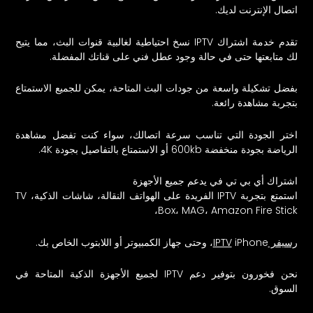
اتصال الإنترنت لديك.
تقدم خدمة اشتراك IPTV نسخ احتياطية لغالبية قنوات البث، مما يتيح
لك متابعتها حتى في حالة وجود عطل فني على قناتك المفضلة.
بفضل تشكيلة واسعة من جودات البث المتاحة، يمكن للجميع الاستمتاع
بتجربة مشاهدة رائعة.
اختر الجودة التي تناسب سرعة اتصالك، سواء كنت تفضل مشاهدة
الرياضة بجودة منخفضة 600kb أو الاستمتاع بالتفاصيل بجودة 4K.
اشتراك أي بي تي في يدعم جميع الأجهزة
استمتع بتجربة IPTV الفريدة على الهواتف النقالة، شاشات الذكية، TV
Box، MAG، Amazon Fire Stick،
رسيفر IPTV
iPhone، وحتى جهاز الكمبيوتر أو اللابتوب الخاص بك.
نحن فخورون بتوفير دعم IPTV لجميع الأجهزة الذكية المتاحة في
السوق.