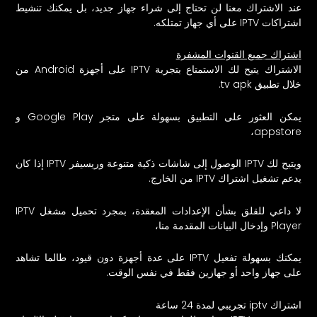
عند الاشتراك معنا لن تحتاج إلى شراء جهاز جديد، بل يمكنك تنشيط
اشتراكات IPTV على أي جهاز تمتلكه.
اشتراك جميع القنوات المشفرة
الاشتراك يتيح لك الاستمتاع بتجربة IPTV على أجهزة Android من
خلال تطبيق tv apk.
يمكن العثور على التطبيق بسهولة على متجر Google Play و
appstore،
ويتيح لك IPTV الوصول إلى شاشات ذكية متنوعة وريسيفر IPTV إذا كان
يدعم تشغيل اشتراك IPTV من الخارج.
لا داعي للقلق بشأن الإعدادات المعقدة، بمجرد تحميل مشغل IPTV
Player وإدخال البيانات المقدمة منا،
يمكنك بسهولة تفعيل IPTV على عدة أجهزة دون قيود، طالما تشاهد
على جهاز واحد أو جهازين فقط في نفس الوقت.
اشتراك iptv تجريبي لمدة 24 ساعة