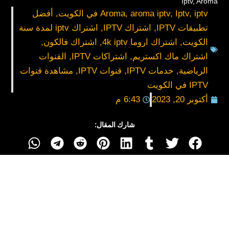
Iptv
,
Aroma
iptv في الكويت
,
Iptv
,
aroma iptv
,
Aroma
,
أفضل
تطبيقات IPTV
,
اشتراك IPTV
,
اشتراك iptv لمدة سنة
الكويت
,
اشتراك اروما 4k iptv
,
اشتراك فالكون
,
اشتراك ماك اكستريم
,
اشتراكات IPTV
,
القنوات
الرياضية
,
خدمات IPTV
,
قنوات IPTV
,
مشاهدة قنوات
IPTV في الكويت
أكتوبر 20, 2023
6:43 م
شارك المقال: