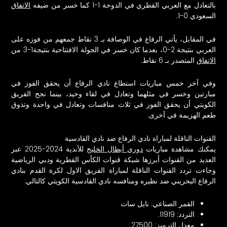
بالتعادل مع العربي القطري في الدوحة 1-1 كما خسر من ضيفه
الاتفاق
السعودي 0-1.
في المقابل، يأتي الرفاع في الوصافة بـ 3 نقاط جمعهم من فوزه على
العربي بنتيجة 2-0، بعدما كان خسر في الجولة الافتتاحية بنتيجة1-3 من
الاتفاق
المتصدر بـ 6 نقاط.
وفي آخر خمس مباريات استطاع نادي الرفاع أن يحقق الفوز في
مبارتين وخسر في مثلهما وتعادل في لقاء وحيد، بينما نجح الفريق
الكويتي أن يحقق الفوز في ثلاث منافسات وتعادل في واحدة وتذوق
طعم الهزيمة في آخرى.
القنوات الناقلة لمباراة نادي الرفاع ضد نادي القادسية
يمكنك مشاهدة مباريات
دوري أبطال الخليج
للأندية 2024-2025 عبر
العديد من القنوات أبرزها شبكة قنوات الكأس القطرية ودبي الرياضية
وجاءت تردد القنوات الناقلة لمباراة الفريق الاول لكرة القدم بنادي
الرفاع البحريني ضد نظيره ومنافسه نادي القادسية الكويتي كالتالي:
القمر الصناعي: نايل سات
التردد: 11919.
معدل الترميز: 27500.