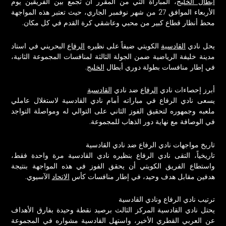
أبطال الخليج
، المباراة التي من المقرر أن تجمع بين الفريقين يوم
الأربعاء الموافق 27 من شهر نوفمبر الجاري، حيث تعتبر هذه المواجهة
محط أنظار قطاع كبير من محبي وعاشقي كرة القدم في كل مكان.
يحل نادي
القادسية
الكويتي ضيفاً على نظيره
الرفاع
البحريني في استاد
مدينة خليفة الرياضية ضمن الجولة الثالثة لمنافسات المجموعة الثانية،
في إطار منافسات بطولة دوري أبطال
الخليج
.
أبرز إحصاءات نادي
الرفاع
ضد نادي
القادسية
يسعى نادي
الرفاع
في مباراته أمام نادي القادسية لاستغلال عاملي
ملعبه وجمهوره لتحقيق الفوز الثاني على التوالي له ومواصلة التواجد
في الوصافة مع نهاية دور الذهاب للمجموعة.
تاريخ مواجهات نادي الرفاع ضد نادي القادسية
تاريخياً، التقى نادي الرفاع بنظيره نادي القادسية مرة واحدة فقط،
واستطاع الفريق الكويتي أن يحقق الفوز في هذه المواجهة بنتيجة
هدفين مقابل هدف وحيد، في إطار منافسات كأس
الاتحاد
الآسيوي.
ترتيب نادي الرفاع ونادي القادسية
يحتل نادي القادسية المركز الثالث برصيد نقطة وحيدة بفارق الأهداف
عن العربي القطري الأخير، واستهل القادسية مشواره في المجموعة