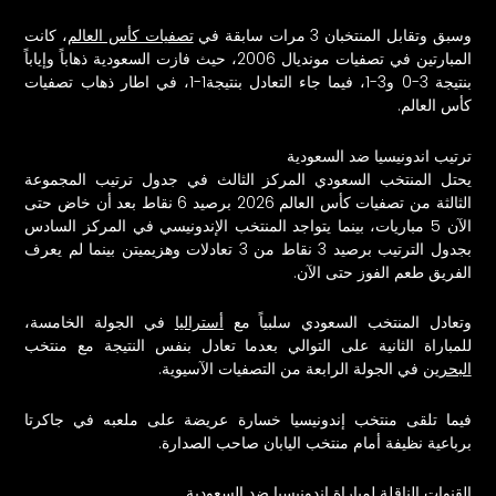
وسبق وتقابل المنتخبان 3 مرات سابقة في
تصفيات كأس العالم
، كانت
المبارتين في تصفيات مونديال 2006، حيث فازت السعودية ذهاباً وإياباً
بنتيجة 3-0 و3-1، فيما جاء التعادل بنتيجة1-1، في اطار ذهاب تصفيات
كأس العالم.
ترتيب اندونيسيا ضد السعودية
يحتل المنتخب السعودي المركز الثالث في جدول ترتيب المجموعة
الثالثة من تصفيات كأس العالم 2026 برصيد 6 نقاط بعد أن خاض حتى
الآن 5 مباريات، بينما يتواجد المنتخب الإندونيسي في المركز السادس
بجدول الترتيب برصيد 3 نقاط من 3 تعادلات وهزيميتن بينما لم يعرف
الفريق طعم الفوز حتى الآن.
وتعادل المنتخب السعودي سلبياً مع
أستراليا
في الجولة الخامسة،
للمباراة الثانية على التوالي بعدما تعادل بنفس النتيجة مع منتخب
البحرين
في الجولة الرابعة من التصفيات الآسيوية.
فيما تلقى منتخب إندونيسيا خسارة عريضة على ملعبه في جاكرتا
برباعية نظيفة أمام منتخب اليابان صاحب الصدارة.
القنوات الناقلة لمباراة اندونيسيا ضد السعودية