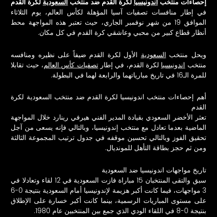
إحصاءات منتخب
اندونيسيا
لكرة القدم ضد منتخب
السعودية
لكرة القدم
في إطار منافسات تصفيات آسيا المؤهلة لكأس العالم، يوم الثلاثاء
الموافق 19 من شهر نوفمبر الجاري، حيث تعتبر هذه المواجهة محط
أنظار قطاع كبير من محبي وعاشقي كرة القدم في كل مكان.
ويحل منتخب
السعودية
الأول لكرة القدم ضيفاً على نظيره ومنافسه
منتخب
اندونيسيا
لكرة القدم، في إطار
تصفيات كأس العالم
، حيث تقابلا
للمرة الـ16 في تاريخ مبارياتهما والرابعة لهما في البطولة.
أهم إحصاءات منتخب اندونيسيا لكرة القدم ضد منتخب السعودية لكرة
القدم
تعثر الأخضر
السعودي
بقيادة المدير الفني هيرفي رينارد خلال المواجهة
الماضية بعدما تعادل مع منتخب إندونيسيا، وبالتالي فإنه يسعى من آجل
تحقيق الفوز وبالتالي تحسين موقفه في جدول ترتيب المجموعة الثالثة
ومن ثم حجز بطاقة التأهل للمونديال.
تاريخ مواجهات اندونيسيا ضد السعودية
سبق والتقى المنتخبان 15 مباراة فازت السعودية في 12 لقاء وتعادلا في
3 مواجهات، فيما كانت أكبر هزيمة لإندونيسيا أمام السعودية بنتيجة 0-6
على مستوى المباريات الرسمية، بينما كانت أكبر خسارة على الإطلاق
بنتيجة 0-8 في اللقاء الودي الذي جمع بين المنتخبين عام 1980.