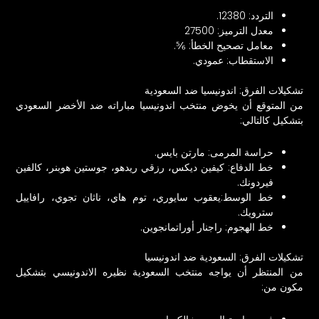
التردد: 12380.
معدل الترميز: 27500
معامل تصحيح الخطأ: ⅚.
الاستقطاب: عمودي.
تشكيلات الفرق: اندونيسيا ضد السعودية
من المتوقع أن يخوض منتخب اندونيسيا مباراته ضد الأخضر السعودي
بتشكيل كالتالي:
حراسة المرمى: مارتن بايس.
خط الدفاع: كيفين ديكس، رزقي ريدهو، جوستين هوبنر، كالفين
فيردونك.
خط الوسط:يعقوب سايوري، توم هاي، ناثان تجوي، رافاييل
سترويك.
خط الهجوم: راجنار أوراتمانجوين.
تشكيلات الفرق: السعودية ضد اندونيسيا
من المنتظر أن يواجه منتخب السعودية نظيره الاندونيسي بتشكيل
مكون من: