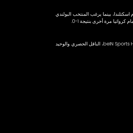
 اسكتلندا، بينما يرغب المنتخب البولندي
من المقرر أن تذاع المباراة النارية المرتقبة بين المنتخبين عبر شبكة قنوات “بي إن سبورتس”، وتحديدًا قناة beIN Sports HD 1، الناقل الحصري والوحيد