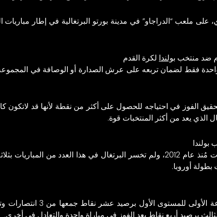
، على ملعب “الدراجاو” في مدينة بورتو البرتغالية في إطار مباريات
دم ضد منتخب
بولندا
لكرة القدم
احدة فقط لضمان تربعه على عرش الصدارة أو الوصافة في المجموعة، ف
حقيق الفوز في احتياجه للحصول على أكثر من نقطة لأنها قد لاتكون ك
ل الذي يعد من أكثر المنتخبات قوة.
 بولندا
سبق وتواجه المنتخبين في خمس مناسبات مُنذ عام 2012، ولم تخسر البرتغال في هذا الع
يتربع البحارة على عرش صدارة الم
الثالث برصيد أربع نقاط بعد الفوز في مباراة واحدة والتعادل في أخرى.