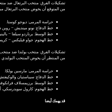
تشكيلات الفرق: منتخب البرتغال ضد منتخ
من المتوقع أن يخوض منتخب البرتغال مبار
حراسة المرمى: ديوجو كوستا.
خط الدفاع: نونو مينديش – روبن د
خط الوسط: برناردو سيلفا – بالينيا
خط الهجوم: جواو فيليكس – كريستيا
تشكيلات الفرق: منتخب بولندا ضد منتخب 
من المنتظر أن يخوض المنتخب البولندي م
حراسة المرمى: مارسين بولكا.
خط الدفاع: سيباستيان والوكيفتش،
خط الوسط: برزيمسلاف فرانكوفسك
خط الهجوم: كارول سويدرسكي، أد
قد يهمك أيضا