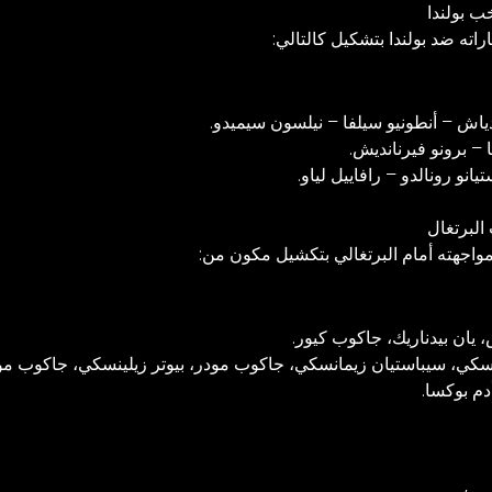
ب بولندا
اته ضد بولندا بتشكيل كالتالي:
ياش – أنطونيو سيلفا – نيلسون سيميدو.
 – برونو فيرنانديش.
نو رونالدو – رافاييل لياو.
البرتغال
واجهته أمام البرتغالي بتكشيل مكون من:
 يان بيدناريك، جاكوب كيور.
ي، سيباستيان زيمانسكي، جاكوب مودر، بيوتر زيلينسكي، جاكوب مودر
م بوكسا.