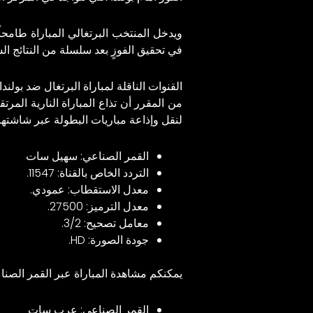
ويدخل المنتخب البرتغالي المباراة طامحاً
في تحقيق الفوزٍ بعد سلسلة من النتائج السلبية، حيث تعادل مع كرواتيا 3-3، وخسر أما
القنوات الناقلة لمباراة البرتغال ضد بولندا
لنقل وإذاعة مباريات البطولة عبر شاشتها.
القمر الصناعي: سهيل سات
التردد الخاص بالقناة: 11547.
معدل الاستقطاب: عمودي.
معدل الترميز: 27500.
معامل تصحيح: 3/2.
جودة الصورة: HD.
يمكنكم مشاهدة المباراة عبر القمر الصن
القمر الصناعي: عرب سات