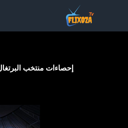
خطي
لى
لمحتوى