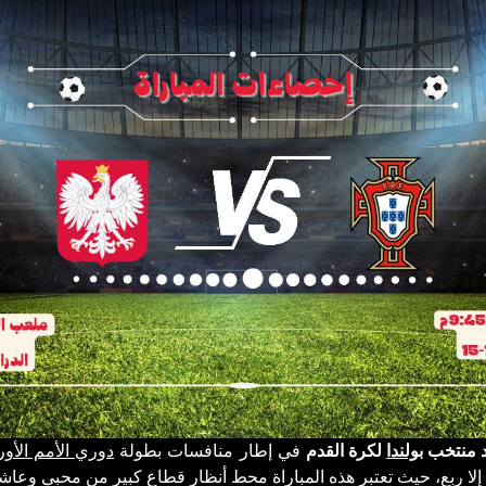
د منتخب
بولندا
لكرة القدم
في إطار منافسات بطولة
دوري الأمم الأور
 إلا ربع، حيث تعتبر هذه المباراة محط أنظار قطاع كبير من محبي وعا