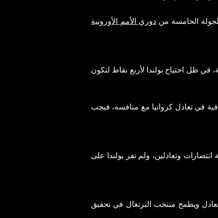
 الجولة الخامسة من
دوري الأمم الأوروبية
ي ظل احتياج بولندا لأربع نقاط لتكون
افية في تعادل كرواتيا مع منافسه، فيجب
دد من المباريات بثلاثة انتصارات وتعادلين، ولم تفز بولندا على
جموعة الأولى للمستوى الأول برصيد عشر نقاط جمعها من 3 انتصارات وتعادل ويطمح منتخب البرتغال في تحقيق