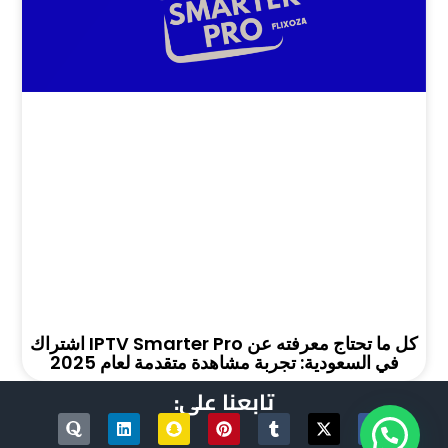
كل ما تحتاج معرفته عن IPTV Smarter Pro اشتراك
في السعودية: تجربة مشاهدة متقدمة لعام 2025
تابعنا على:
Q
L
S
P
T
X
u
i
n
i
u
-