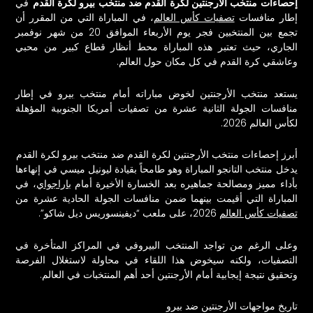
إحصاءات منتخب الأرجنتين لكرة القدم ضد منتخب
بيرو
لكرة القدم
في
إطار منافسات
تصفيات كأس العالم
، في المباراة التي من المقرر أن
تجمع بين المنتخبين فجر يوم الأربعاء الموافق 20 من شهر نوفمبر
الجاري، حيث تعتبر هذه المباراة محط أنظار قطاع كبير من محبي
وعاشقي كرة القدم في كل مكان حول العالم.
يستعد منتخب الأرجنتين لخوض مباراته أمام منتخب
بيرو
في إطار
منافسات الجولة الثانية عشرة من تصفيات أمريكا الجنوبية المؤهلة
لكأس العالم 2026.
أبرز إحصاءات منتخب الأرجنتين لكرة القدم ضد منتخب بيرو لكرة القدم
يدخل منتخب
التانجو
المباراة وهو طامحاً بقيادة ليونيل ميسي في إنهاءها
بأداء مميز ومصالحة جماهيره بعد الخسارة الأخيرة أمام
باراجواي
، في
المباراة التي أقيمت بينهما ضمن منافسات الجولة الحادية عشرة من
تصفيات كأس العالم
2026، على ملعب “ديفينسوريس ديل شاكو”.
وعلى الرغم من تواجد المنتخب البيروفي في المراكز المتأخرة في
التصفيات، ولكنه سيخوض هذا اللقاء في محاولة لاستغلال الفرصة
وتحقيق نتيجة إيجابية أمام الأرجنتين أحد أهم المنتخبات في العالم.
تاريخ مواجهات الأرجنتين ضد بيرو