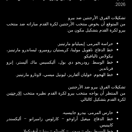
2026.
تشكيلات الفرق: الأرجنتين ضد بيرو
من المتوقع أن يخوض منتخب الأرجنتين لكرة القدم مباراته ضد منتخب
بيرو لكرة القدم بتشكيل مكون من:
حراسة المرمى: إيميليانو مارتينيز.
خط الدفاع: ناهويل مولينا، كريستيان روميرو، ليساندرو مارتينيز،
نيكولاس تاليافيكو.
خط الوسط: رودريجو دي بول، أليكسيس ماك أليستر، إنزو
فرنانديز.
خط الهجوم: خوليان ألفاريز، ليونيل ميسي، لاوتارو مارتينيز.
تشكيلات الفرق: بيرو ضد الأرجنتين
من المنتظر أن يواجه منتخب بيرو لكرة القدم نظيره منتخب
الارجنتين
لكرة القدم بتشكيل كالتالي:
حارس المرمى: بيدرو جاييسيه.
خط الدفاع: ميغيل أراوخو – كارلوس زامبرانو – أليكسندر
كايينيس.
خط الوسط: بولو – سوني – كاستيّو – بينيا – أدفينكولا.