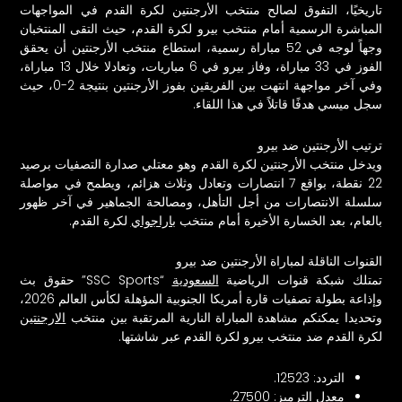
تاريخيًا، التفوق لصالح منتخب الأرجنتين لكرة القدم في المواجهات
المباشرة الرسمية أمام منتخب بيرو لكرة القدم، حيث التقى المنتخبان
وجهاً لوجه في 52 مباراة رسمية، استطاع منتخب الأرجنتين أن يحقق
الفوز في 33 مباراة، وفاز بيرو في 6 مباريات، وتعادلا خلال 13 مباراة،
وفي آخر مواجهة انتهت بين الفريقين بفوز الأرجنتين بنتيجة 2-0، حيث
سجل ميسي هدفًا قاتلاً في هذا اللقاء.
ترتيب الأرجنتين ضد بيرو
ويدخل منتخب الأرجنتين لكرة القدم وهو معتلي صدارة التصفيات برصيد
22 نقطة، بواقع 7 انتصارات وتعادل وثلاث هزائم، ويطمح في مواصلة
سلسلة الانتصارات من أجل التأهل، ومصالحة الجماهير في آخر ظهور
بالعام، بعد الخسارة الأخيرة أمام منتخب
باراجواي
لكرة القدم.
القنوات الناقلة لمباراة الأرجنتين ضد بيرو
تمتلك شبكة قنوات الرياضية
السعودية
“SSC Sports” حقوق بث
وإذاعة بطولة تصفيات قارة أمريكا الجنوبية المؤهلة لكأس العالم 2026،
وتحديدا يمكنكم مشاهدة المباراة النارية المرتقبة بين منتخب
الارجنتين
لكرة القدم ضد منتخب بيرو لكرة القدم عبر شاشتها.
التردد: 12523.
معدل الترميز: 27500.