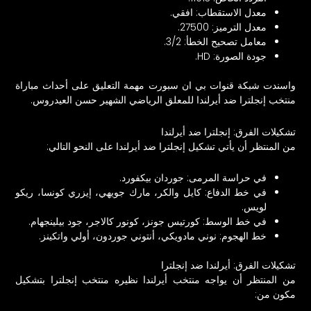
معدل الاستقطاب: افقي.
معدل الترميز: 27500.
معامل تصحيح الخطأ: 3/2.
جودة الصورة: HD.
واسندت شبكة قنوات بي ان سبورت مهمة التعليق على أحداث مباراة
منتخب إنجلترا ضد أيرلندا للمعلق الرياضي الشهير حسن العيدروس.
تشكيلات الفرق: إنجلترا ضد أيرلندا
من المنتظر أن يأتي تشكيل إنجلترا ضد أيرلندا على النحو التالي:
في حراسة المرمى: جوردان بيكفورد.
في خط الدفاع: كايل والكر، مارك جويهي، إيزري كونسا، ريكو
لويس.
في خط الوسط: كورتيس جونز، كونور كالاجر، جود بيلينجهام.
خط الهجوم: نوني مادويكي، أنتوني جوردون، أولي واتكينز.
تشكيلات الفرق: أيرلندا ضد إنجلترا
من المنتظر أن يواجه منتخب أيرلندا نظيره منتخب إنجلترا بتشكيل
مكون من: