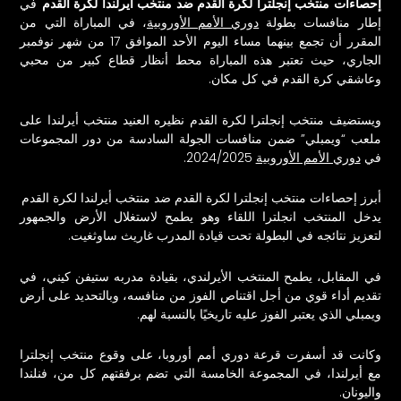
إحصاءات منتخب إنجلترا لكرة القدم ضد منتخب أيرلندا لكرة القدم
في
إطار منافسات بطولة
دوري الأمم الأوروبية
، في المباراة التي من
المقرر أن تجمع بينهما مساء اليوم الأحد الموافق 17 من شهر نوفمبر
الجاري، حيث تعتبر هذه المباراة محط أنظار قطاع كبير من محبي
وعاشقي كرة القدم في كل مكان.
ويستضيف منتخب إنجلترا لكرة القدم نظيره العنيد منتخب أيرلندا على
ملعب “ويمبلي” ضمن منافسات الجولة السادسة من دور المجموعات
في
دوري الأمم الأوروبية
2024/2025.
أبرز إحصاءات منتخب إنجلترا لكرة القدم ضد منتخب أيرلندا لكرة القدم
يدخل المنتخب
انجلترا
اللقاء وهو يطمح لاستغلال الأرض والجمهور
لتعزيز نتائجه في البطولة تحت قيادة المدرب غاريث ساوثغيت.
في المقابل، يطمح المنتخب الأيرلندي، بقيادة مدربه ستيفن كيني، في
تقديم أداء قوي من أجل اقتناص الفوز من منافسه، وبالتحديد على أرض
ويمبلي الذي يعتبر الفوز عليه تاريخيًا بالنسبة لهم.
وكانت قد أسفرت قرعة دوري أمم أوروبا، على وقوع منتخب إنجلترا
مع أيرلندا، في المجموعة الخامسة التي تضم برفقتهم كل من، فنلندا
واليونان.