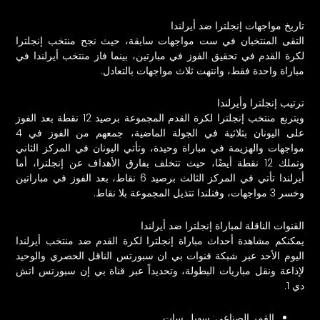
تاريخ مواجهات إنجلترا ضد أيرلندا
التقى المنتخبان في ست مواجهات سابقة، حيث نجح منتخب إنجلترا
لكرة القدم في تحقيق الفوز في مبارتين، بينما فاز منتخب أيرلندا في
مباراة واحدة فقط، وانتهت ثلاث مواجهات بالتعادل.
ترتيب إنجلترا وأيرلندا
ويتربع منتخب إنجلترا لكرة القدم المجموعة برصيد 12 نقطة بعد الفوز
على اليونان بثلاثية في الجولة الماضية، جمعهم من الفوز في 4
مواجهات والهزيمة في مباراة وحيدة، وتأتي اليونان في المركز الثاني
وتملك 12 نقطة أيضًا، حيث تتخلف بفارق الأهداف عن إنجلترا، أما
أيرلندا تأتي في المركز الثالث برصيد 6 نقاط، بعد الفوز في مباراتين
وخسر 3 مواجهات، وفنلندا تتذيل المجموعة بلا نقاط.
القنوات الناقلة لمباراة إنجلترا ضد أيرلندا
يمكنكم مشاهدة أحداث مباراة إنجلترا لكرة القدم ضد منتخب أيرلندا
اليوم الأحد عبر شبكة قنوات بي ان سبورتس الناقل الحصري والوحيد
لإذاعة ونقل مباريات البطولة، وتحديداً عبر قناة بي إن سبورتس اتش
دي 1.
القمر الصناعي: سهيل سات