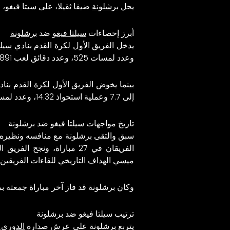
يحل
برشلونة
ضيفا ثقيلا، على سيتا فيغو، ضمن مواجه
أبرز إحصاءات
سيلتا فيغو
ضد
برشلونة
يدخل الفريق الأول لكرة القدم بنادي
سيلت
وعدد لمسات 525، وعدد دقائق لعب 891.
بينما يخوض الفريق الأول لكرة القدم بنا
إلى 7.7 وعملية استحواذ 14.32، وعدد لمسات 424، وعدد دقائق لعب 1075.
تاريخ مواجهات سيلتا فيغو ضد برشلونة
ميسي الهداف التاريخي للقاءات الفريقين بالدور
وكان برشلونة قد فاز آخر مباراة جمعته 
ترتيب سيلتا فيغو ضد برشلونة
يتربع برشلونة على عرش صدارة
الدوري 