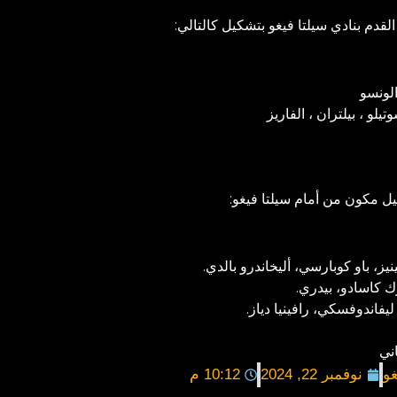
قدم بنادي سيلتا فيغو بتشكيل كالتالي:
الونسو
لو ، بيلتران ، الفاريز
ل مكون من أمام سيلتا فيغو:
ز، باو كوبارسي، أليخاندرو بالدي.
 كاسادو، بيدري.
يفاندوفسكي، رافينيا دياز.
ني
غو
نوفمبر 22, 2024
10:12 م