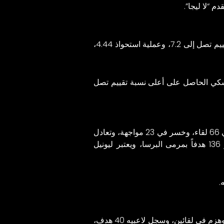
دم “لا ليجا”.
المباراة متسلحاً بلاعبه ياجو أساس الحاصل على أعلى نسبة تقييم تصل إلى 7.2، وعملية استحواذ 4.44،
فسكي الحاصل على أعلى نسبة تقييم تصل
سبق والتقى برشلونة مع منافسه ونظيره سيلتا فيجو بمسابقة الدوري الإسباني حتى الآن 116 مرة، فاز البرسا في 66 لقاء، وخسر في 23 مواجهة، وتعادل
الفريقان في 27 مباراة، ونجح الفريق الكتالوني في تسجيل 256 هدفاً بشباك سيلتا فيجو، بينما الأخير أحرز 136 هدفاً بمرمى البرسا، ويعتبر ليونيل
.
، برصيد 33 نقطة، حيث خاض 13 لقاء، حقق الفوز في 11 لقاء، وهزم في لقائين، وسجل لاعبيه 40 هدف،