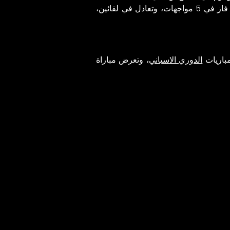
ودخل في شباكه 12 هدف، بينما يحتل سيلتا فيغو المركز الحادي عشر برصيد 17 نقطة، حيث لعب 13 مواجهة، فاز في 5 مواجهات، وتعادل في لقائين،
الدوري الاسباني
، وتعرض مباراة