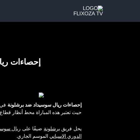
خطي
لى
لمحتوى
إحصاءات ريال سوسيدا
إحصاءات ريال سوسيداد ضد برشلونة
في 
حيث تعتبر هذه المباراة محط أنظار قطا
يحل فريق
برشلونة
ضيفًا على
ريال سوسي
الدوري الإسباني
الموسم الجاري.