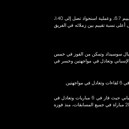
متسلحاً بلاعبه ميكيل اويالرزابال بنسبة تقييم 6.7، وعملية استحواذ تصل إلى 1.40،
سكي الحل على أعلى نسبة تقييم بين زملائه في الفريق
 ريال سوسيداد وتمكن من الفوز في خمس
راة له ضد نادي برشلونة في الدوري الإسباني وتعادل في مواجهتين وخسر في
تين.
ولم يتذوق فريق برشلونة طعم الهزيمة في آخر ثماني مباريات على أرضه ضد ريال سوسيداد في الدوري الإسباني حيث فاز في 6 مباريات وتعادل في
لقائين، وفاز في آخر ثلاث مباريات، فيما سقط ريال سوسيداد في فخ عدم الحفاظ على نظافة شباكه في آخر 20 مباراة في جميع المسابقات، منذ فوزه