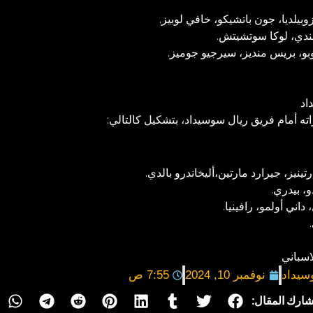
وبيلديا، جون باتشيكو، خافي لوبيز.
ندي، لوكا سوتشيتش.
و، بريس منديز، سيرجيو جوميز.
اد
ه أمام فريق ريال سوسيداد، بتشكيل كالتالي:
ينيز، جيرارد مارتين،أليخاندرو بالدي.
، بيدري.
اني أولمو، رافينيا.
اسباني
سيداد
نوفمبر 10, 2024
7:55 ص
ارك المقال: