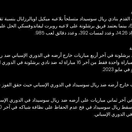
القدم بنادي
ريال سوسيداد
وعدد لمسات 225، وعدد دقائق لعب 649، بينما يعتمد فريق برشلونة على لاعبه روبرت ليفاندوف
ة
دي برشلونة في آخر أربع مباريات خارج أرضه في الدوري الإسباني ضد
لقاءات متتالية، فيما فاز ريال سوسيداد بمباراة واحدة فقط من آخر 16 مبا
ه ضد ريال سوسيداد في الدوري الإسباني حيث حقق الفوز في 6 لقاءات وتعادل في مواجه