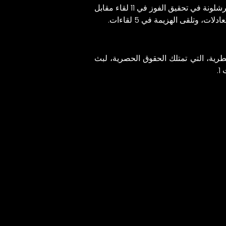
ويتربع فريق البلوجرانا على عرش صدارة جدول ترتيب الدوري الإسباني وفي جوبعته 33 نقطة، حيث نجح فريق برشلونة في تحقيق الفوز في 11 لقاء مقابل
رية، التي تمتلك الحقوق الحصرية، لبث
.