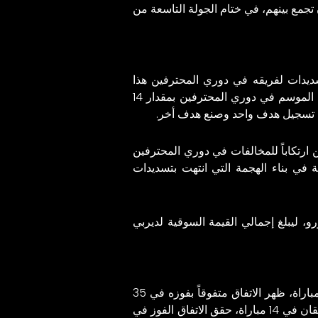
 تجمع بينهم، في ختام الجولة التاسعة من
 تسديدات لفريقه في دوري المحترفين هذا
الموسم تقدر ب16 تسديدة، وسيكو فوفانا، اللاعب الأكثر تسديداً دون أن يكون له دور في تسجيل أي هدف هذا الموسم في دوري المحترفين بمقدار 14
 ارتكاباً للمخالفات في دوري المحترفين
مساهمة في بناء الهجمة التي انتهت بتسديدات
الاتفاق 62.5 مليون يورو، فيما تبلغ القيمة السوقية لنادي القادسية 78.5 مليون يورو، ليبلغ إجمالي القيمة السوقية لديربي
شهدت مواجهات الفريقين عبر تاريخ دوري روشن السعودي تنافسًا ملحوظًا، حيث بلغ عدد اللقاءات بينهما 66 مباراة، ظهر الاتفاق متفوقاً بفوزه في 35
مباراة، بينما انتصر القادسية في 13 مباراة، وحسم التعادل 18 مواجهة، وفي دوري روشن للمحترفين، التقى الفريقان في 14 مباراة، حقق الاتفاق الفوز في