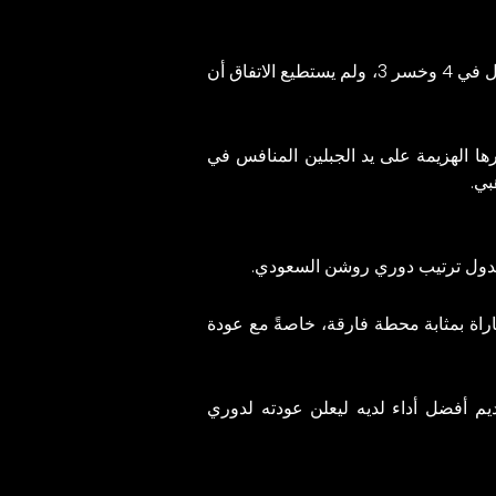
حقق الاتفاق الفوز مرة واحدة فقط في آخر 8 مباريات خاضها ضد فرق صاعدة حديثًا إلى دوري المحترفين وتعادل في 4 وخسر 3، ولم يستطيع الاتفاق أن
رها الهزيمة على يد الجبلين المنافس في
بي.
اراة بمثابة محطة فارقة، خاصةً مع عودة
ديم أفضل أداء لديه ليعلن عودته لدوري