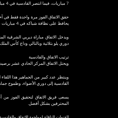
7 مباريات، فيما انتصر القادسية في 4 مباريات، وانتهت 3 مباريات بالتعادل.
يحافظ على نظافة شباكه في 4 مباريات ضد القادسية عندما صعد حديثًا.
ويدخل الاتفاق مباراة ديربي الشرقية الم
دوري يلو بثلاثية وبالتالي وداع كأس المل
ترتيب الاتفاق والقادسية
ويحتل الاتفاق المركز الحادي عشر برصيد 11 نقطة، بينما يقبع القادسية في المركز السادس برصيد 13 نقطة في جدول ترتيب دوري روشن السعود
وينتظر عدد كبير من الجماهير هذا اللقاء
القادسية إلى دوري الأضواء، وطموح جماه
يسعى فريق الاتفاق لتحقيق الفوز من أ
المحترفين بشكل أفضل.
القنوات الناقلة لمواجهة الاتفاق والقادسية