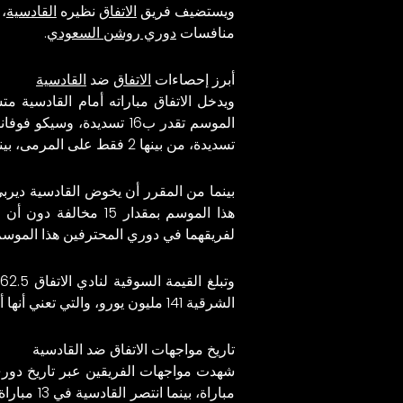
ويستضيف فريق
الاتفاق
نظيره
القادسية
، 
منافسات
دوري روشن السعودي
.
أبرز إحصاءات
الاتفاق
ضد
القادسية
ويدخل
الاتفاق
مباراته أمام القادسية متس
تسديدة، من بينها 2 فقط على المرمى، بينما كارل توكو إيكامبي استطاع أن يسدد أكثر من 17 تسديدة، وساهم في تسجيل هدف واحد وصنع هدف أخر.
بينما من المقرر أن يخوض القادسية ديربي
هذا الموسم بمقدار 5
لفريقهما في دوري المحترفين هذا الموسم ب16 تسد
الشرقية 141 مليون يورو، والتي تعني أنها أغلى قيمة في تاريخ هذا الديربي.
تاريخ مواجهات الاتفاق ضد القادسية