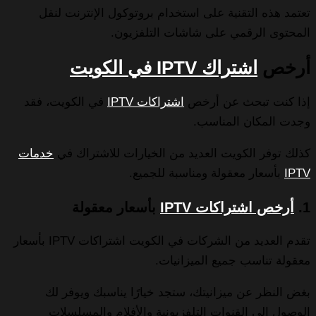
تعتمد هذه التقنية على استخدام بروتوكول الإنترنت لنقل
المحتوى الرقمي على شاشات التلفزيون.
أرخص
اشتراك IPTV في الكويت
إذا كنت تبحث عن أرخص
اشتراكات IPTV
في الكويت، فقد
وجدت المكان المناسب.
كذلك توفر الكويت العديد من الخيارات للاشتراك في
خدمات
IPTV
بأسعار معقولة ومناسبة للجميع.
1.
أرخص اشتراكات IPTV
بأسعار معقولة
تقدم العديد من الشركات في الكويت اشتراكات IPTV بأسعار
معقولة تناسب جميع الميزانيات.
بغض النظر عن ميزانيتك، ستجد خيارًا يناسبك ويوفر لك
الوصول إلى القنوات التلفزيونية والأفلام والمسلسلات