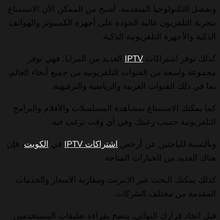
وبفضل التكنولوجيا المتقدمة، أصبح من الممكن الآن الاستمتاع
بتجربة التلفزيون عالية الجودة على أجهزة الكمبيوتر والهواتف
الذكية والأجهزة التلفزيونية الذكية.
كذلك توفر اشتراكات
IPTV
العديد من المزايا. فهي توفر
مجموعة واسعة من القنوات التلفزيونية من جميع أنحاء العالم،
بما في ذلك القنوات العربية والرياضية والترفيهية.
كما يمكنك الاستمتاع بمشاهدة المسلسلات والأفلام والبرامج
التلفزيونية حسب رغبتك وفي أي وقت ترغب فيه.
وبالنسبة للباحثين عن أرخص
اشتراكات IPTV
في
الكويت
، فإن
هناك العديد من الخيارات المتاحة.
كذلك يمكنك البحث عبر الإنترنت ومقارنة الأسعار والخدمات
المقدمة من مختلف الشركات.
قبل اتخاذ قرارك النهائي، ينصح بقراءة تعليقات المستخدمين