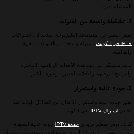
المفضلة لديك.
2. تشكيلة واسعة من القنوات
بغض النظر عن اهتماماتك التلفزيونية، ستجد في اشتراكات
IPTV في الكويت
تشكيلة واسعة من القنوات المحلية
والعالمية.
لذلك ستتمكن من مشاهدة الأحداث الرياضية المباشرة
والبرامج الترفيهية والأفلام الحصرية وغيرها الكثير.
3. جودة عالية واستقرار
تعتبر جودة البث واستقرار الاتصال من العوامل الهامة عند
اختيار
اشتراك IPTV
. في الكويت،
كذلك يوفر معظم مزودي
خدمة IPTV
جودة عالية للصورة
وصوت نقي، مما يضمن لك تجربة مشاهدة ممتعة دون تقطعات